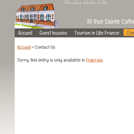
Chambres d'hôtes Lille
30 Rue Sainte Cathe
Site
Skip
Accueil
Guest houses
Tourism in Lille France
Con
navigation
to
content
Accueil
>
Contact Us
Sorry, this entry is only available in
Français
.