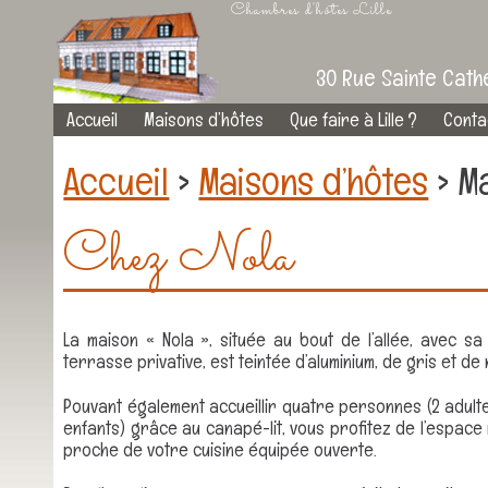
Chambres d'hôtes Lille
30 Rue Sainte Cathe
Site
Skip
Accueil
Maisons d’hôtes
Que faire à Lille ?
Conta
navigation
to
content
Accueil
>
Maisons d’hôtes
>
Ma
Chez Nola
La maison « Nola », située au bout de l’allée, avec sa 
terrasse privative, est teintée d’aluminium, de gris et de 
Pouvant également accueillir quatre personnes (2 adulte
enfants) grâce au canapé-lit, vous profitez de l’espace
proche de votre cuisine équipée ouverte.